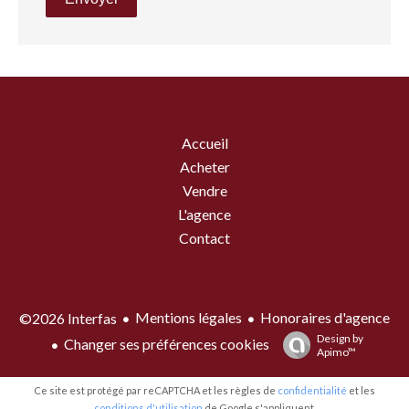
Accueil
Acheter
Vendre
L'agence
Contact
Mentions légales
Honoraires d'agence
©2026 Interfas
Design by
Changer ses préférences cookies
Apimo™
Ce site est protégé par reCAPTCHA et les règles de
confidentialité
et les
conditions d'utilisation
de Google s'appliquent.